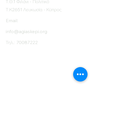
Τ.Θ.1 Φιλάνι - Πολιτικό
Τ.Κ2651 Λευκωσία - Κύπρος
Email:
info@agiaskepi.org
Τηλ.:
70087222
Εγγραφείτε στο
Ενημερωτικό μας
Δελτίο
Όνομα
Επίθετο