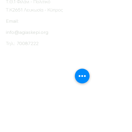
Τ.Θ.1 Φιλάνι - Πολιτικό
Τ.Κ2651 Λευκωσία - Κύπρος
Email:
info@agiaskepi.org
Τηλ.:
70087222
Εγγραφείτε στο
Ενημερωτικό μας
Δελτίο
Όνομα
Επίθετο