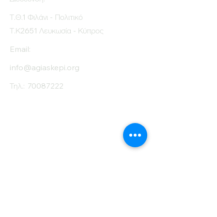
Τ.Θ.1 Φιλάνι - Πολιτικό
Τ.Κ2651 Λευκωσία - Κύπρος
Email:
info@agiaskepi.org
Τηλ.:
70087222
Εγγραφείτε στο
Ενημερωτικό μας
Δελτίο
Όνομα