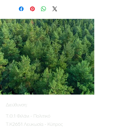
Διεύθυνση:
Τ.Θ.1 Φιλάνι - Πολιτικό
Τ.Κ2651 Λευκωσία - Κύπρος