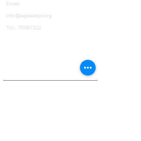
Email:
info@agiaskepi.org
Τηλ.:
70087222
Εγγραφείτε στο
Ενημερωτικό μας
Δελτίο
Όνομα
Επίθετο