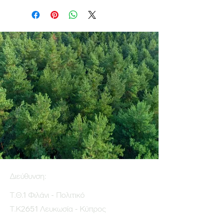
Διεύθυνση:
Τ.Θ.1 Φιλάνι - Πολιτικό
Τ.Κ2651 Λευκωσία - Κύπρος