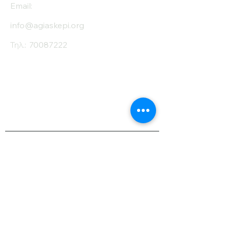
Email:
info@agiaskepi.org
Τηλ.:
70087222
Εγγραφείτε στο
Ενημερωτικό μας
Δελτίο
Όνομα
Επίθετο