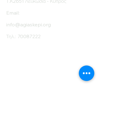
Τ.Κ2651 Λευκωσία - Κύπρος
Email:
info@agiaskepi.org
Τηλ.:
70087222
Εγγραφείτε στο
Ενημερωτικό μας
Δελτίο
Όνομα
Επίθετο