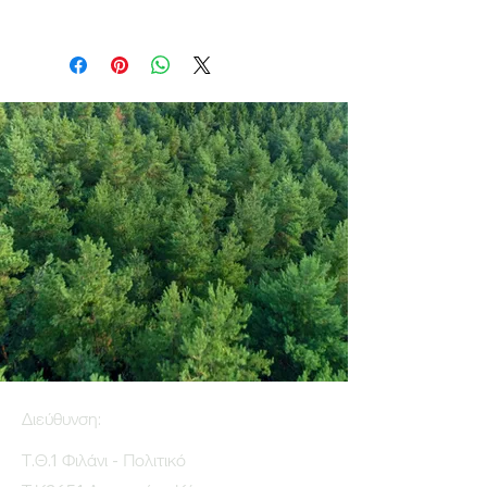
Διεύθυνση:
Τ.Θ.1 Φιλάνι - Πολιτικό