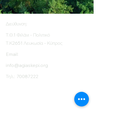
Διεύθυνση:
Τ.Θ.1 Φιλάνι - Πολιτικό
Τ.Κ2651 Λευκωσία - Κύπρος
Email:
info@agiaskepi.org
Τηλ.:
70087222
Εγγραφείτε στο
Ενημερωτικό μας
Δελτίο
Όνομα