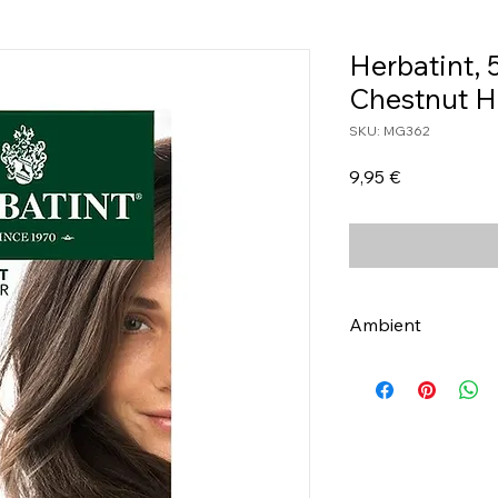
Herbatint, 
Chestnut H
SKU: MG362
Τιμή
9,95 €
Ambient