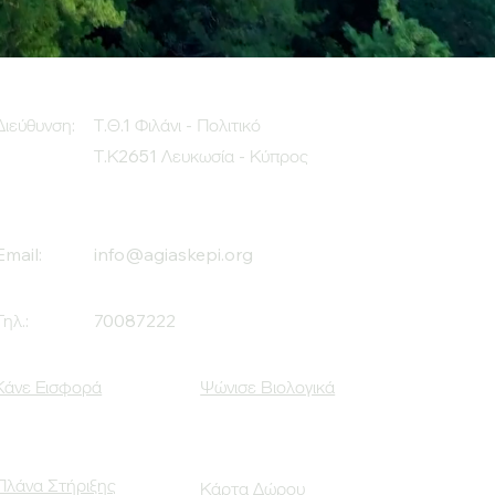
Διεύθυνση:
Τ.Θ.1 Φιλάνι - Πολιτικό
Τ.Κ2651 Λευκωσία - Κύπρος
Email:
info@agiaskepi.org
Τηλ.:
70087222
Κάνε Εισφορά
Ψώνισε Βιολογικά
Πλάνα Στήριξης
Κάρτα Δώρου