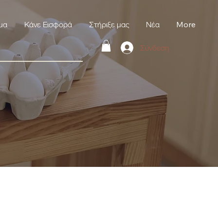
μα
Κάνε Εισφορά
Στήριξε μας
Νέα
More
Σύνδεση