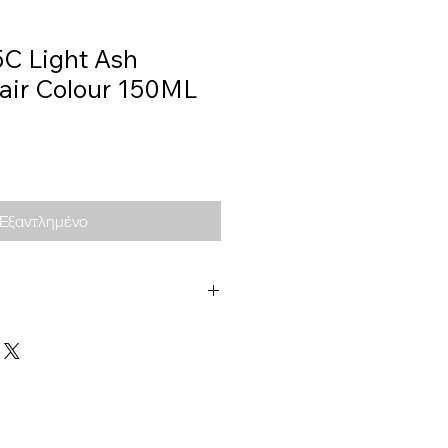
5C Light Ash
air Colour 150ML
Εξαντλημένο