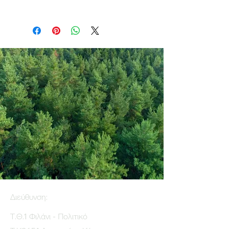
Διεύθυνση:
Τ.Θ.1 Φιλάνι - Πολιτικό