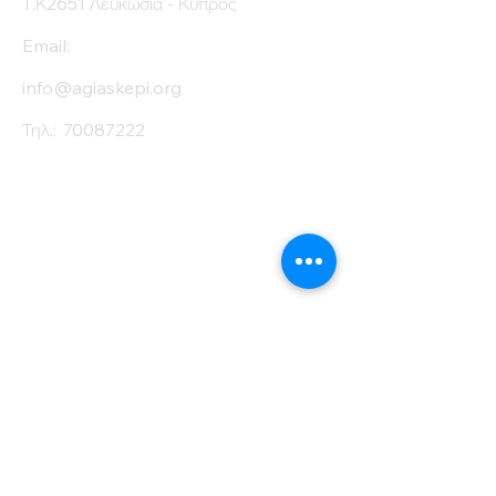
Τ.Κ2651 Λευκωσία - Κύπρος
Email:
info@agiaskepi.org
Τηλ.:
70087222
Εγγραφείτε στο
Ενημερωτικό μας
Δελτίο
Όνομα
Επίθετο