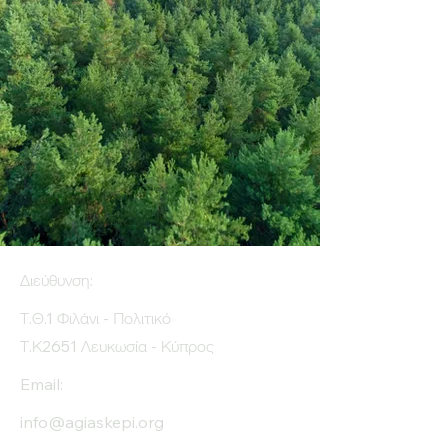
Διεύθυνση:
Τ.Θ.1 Φιλάνι - Πολιτικό
Τ.Κ2651 Λευκωσία - Κύπρος
Email:
info@agiaskepi.org