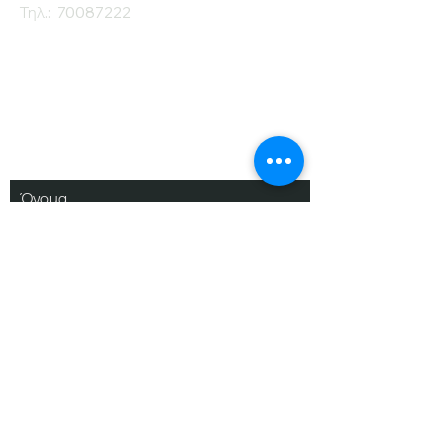
Τηλ.:
70087222
Εγγραφείτε στο
Ενημερωτικό μας
Δελτίο
Όνομα
Επίθετο
Ηλ. Ταχυδρομείο