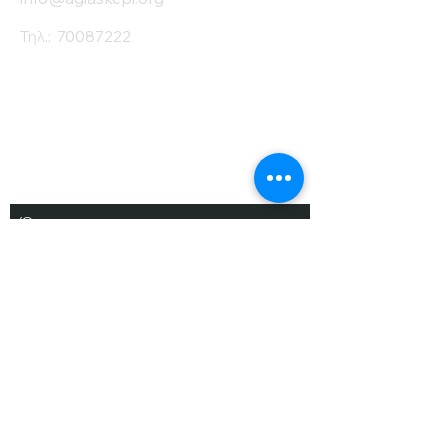
Τηλ.:
70087222
Εγγραφείτε στο
Ενημερωτικό μας
Δελτίο
Όνομα
Επίθετο
Ηλ. Ταχυδρομείο