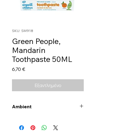
SKU: SM918
Green People,
Mandarin
Toothpaste 50ML
Τιμή
6,70 €
Εξαντλημένο
Ambient