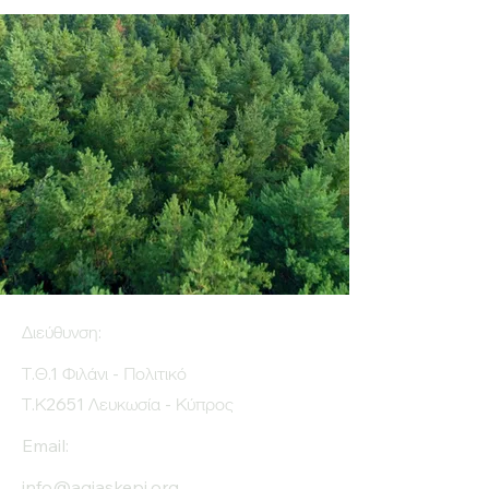
Διεύθυνση:
Τ.Θ.1 Φιλάνι - Πολιτικό
Τ.Κ2651 Λευκωσία - Κύπρος
Email:
info@agiaskepi.org