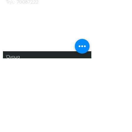
Τηλ.:
70087222
Εγγραφείτε στο
Ενημερωτικό μας
Δελτίο
Όνομα
Επίθετο
Ηλ. Ταχυδρομείο