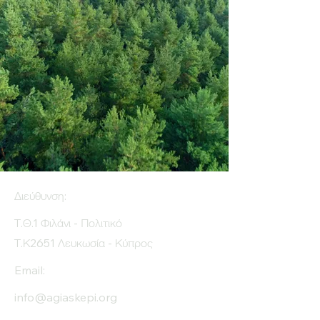
Διεύθυνση:
Τ.Θ.1 Φιλάνι - Πολιτικό
Τ.Κ2651 Λευκωσία - Κύπρος
Email:
info@agiaskepi.org