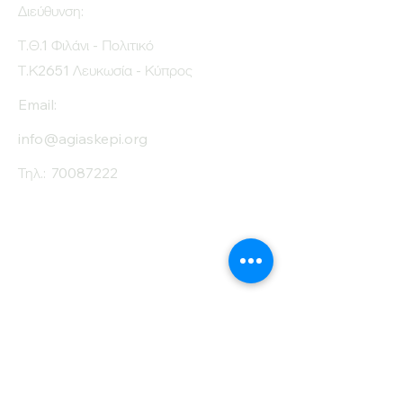
Διεύθυνση:
Τ.Θ.1 Φιλάνι - Πολιτικό
Τ.Κ2651 Λευκωσία - Κύπρος
Email:
info@agiaskepi.org
Τηλ.:
70087222
Εγγραφείτε στο
Ενημερωτικό μας
Δελτίο
Όνομα