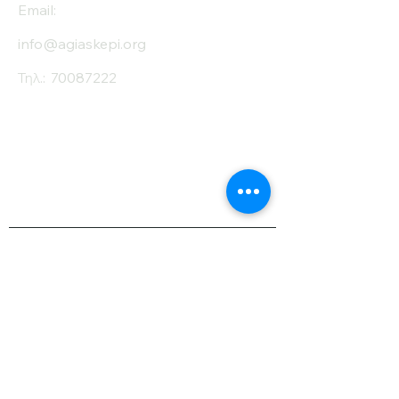
Email:
info@agiaskepi.org
Τηλ.:
70087222
Εγγραφείτε στο
Ενημερωτικό μας
Δελτίο
Όνομα
Επίθετο