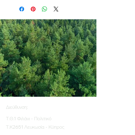
Διεύθυνση:
Τ.Θ.1 Φιλάνι - Πολιτικό
Τ.Κ2651 Λευκωσία - Κύπρος