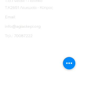
Τ.Θ.1 Φιλάνι - Πολιτικό
Τ.Κ2651 Λευκωσία - Κύπρος
Email:
info@agiaskepi.org
Τηλ.:
70087222
Εγγραφείτε στο
Ενημερωτικό μας
Δελτίο
Όνομα
Επίθετο