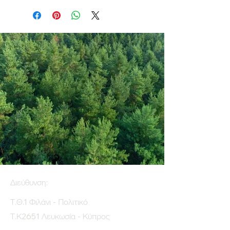
Διεύθυνση:
Τ.Θ.1 Φιλάνι - Πολιτικό
Τ.Κ2651 Λευκωσία - Κύπρος