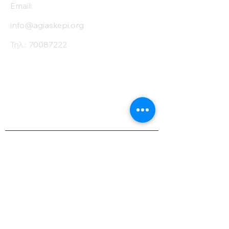
Email:
info@agiaskepi.org
Τηλ.:
70087222
Εγγραφείτε στο
Ενημερωτικό μας
Δελτίο
Όνομα
Επίθετο