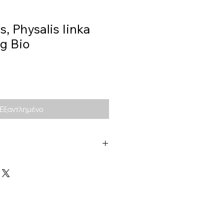
, Physalis Iinka
g Bio
Εξαντλημένο