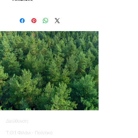
Διεύθυνση:
Τ.Θ.1 Φιλάνι - Πολιτικό