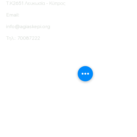
Τ.Κ2651 Λευκωσία - Κύπρος
Email:
info@agiaskepi.org
Τηλ.:
70087222
Εγγραφείτε στο
Ενημερωτικό μας
Δελτίο
Όνομα
Επίθετο