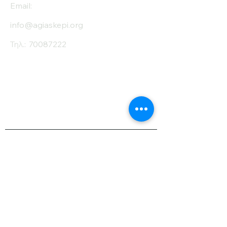
Email:
info@agiaskepi.org
Τηλ.:
70087222
Εγγραφείτε στο
Ενημερωτικό μας
Δελτίο
Όνομα
Επίθετο