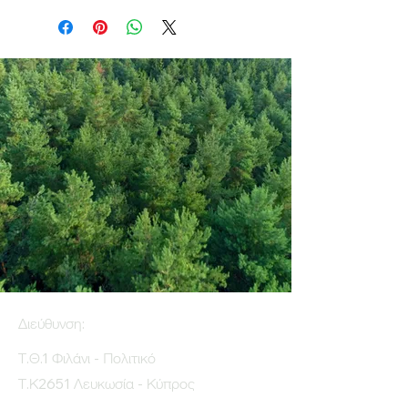
Διεύθυνση:
Τ.Θ.1 Φιλάνι - Πολιτικό
Τ.Κ2651 Λευκωσία - Κύπρος