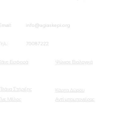
Email:
info@agiaskepi.org
Τηλ.:
70087222
Κάνε Εισφορά
Ψώνισε Βιολογικά
Πλάνα Στήριξης
Κάρτα Δώρου
Γίνε Μέλος
Αντί μπομπονιέρας
Οι Κοινωνικοί μας Εταίροι