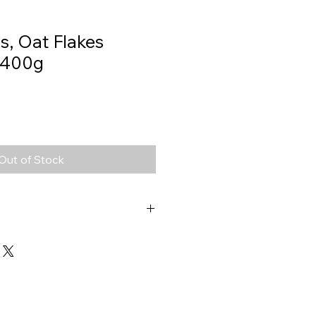
s, Oat Flakes
 400g
Out of Stock