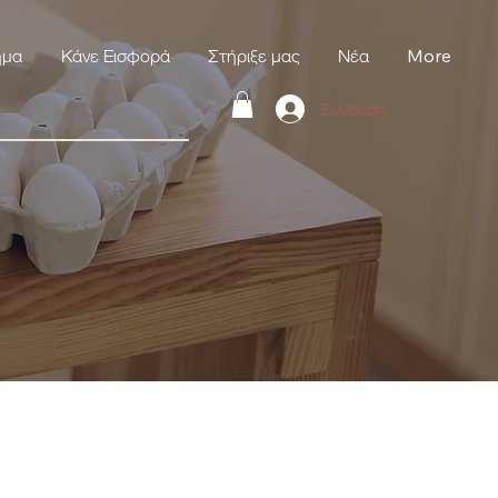
ημα
Κάνε Εισφορά
Στήριξε μας
Νέα
More
Σύνδεση