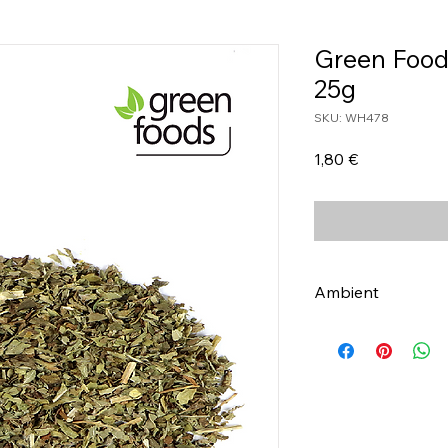
Green Food
25g
SKU: WH478
Τιμή
1,80 €
Ambient