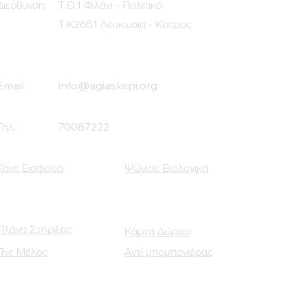
Διεύθυνση:
Τ.Θ.1 Φιλάνι - Πολιτικό
Τ.Κ2651 Λευκωσία - Κύπρος
Email:
info@agiaskepi.org
Τηλ.:
70087222
Κάνε Εισφορά
Ψώνισε Βιολογικά
Πλάνα Στήριξης
Κάρτα Δώρου
Γίνε Μέλος
Αντί μπομπονιέρας
Οι Κοινωνικοί μας Εταίροι