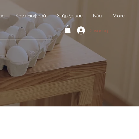
μα
Κάνε Εισφορά
Στήριξε μας
Νέα
More
Σύνδεση