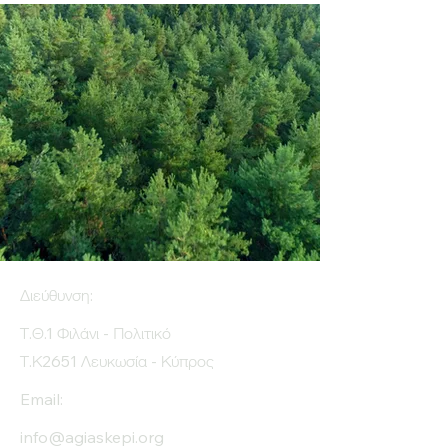
Διεύθυνση:
Τ.Θ.1 Φιλάνι - Πολιτικό
Τ.Κ2651 Λευκωσία - Κύπρος
Email:
info@agiaskepi.org