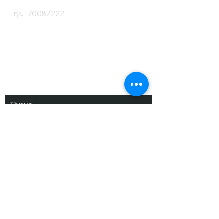
Τηλ.:
70087222
Εγγραφείτε στο
Ενημερωτικό μας
Δελτίο
Όνομα
Επίθετο
Ηλ. Ταχυδρομείο