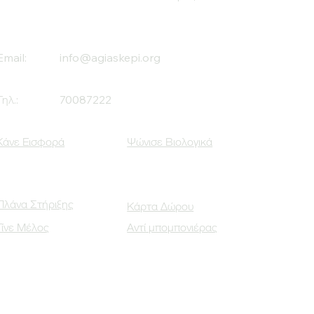
Email:
info@agiaskepi.org
Τηλ.:
70087222
Κάνε Εισφορά
Ψώνισε Βιολογικά
Πλάνα Στήριξης
Κάρτα Δώρου
Γίνε Μέλος
Αντί μπομπονιέρας
Οι Κοινωνικοί μας Εταίροι