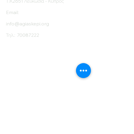
Τ.Κ2651 Λευκωσία - Κύπρος
Email:
info@agiaskepi.org
Τηλ.:
70087222
Εγγραφείτε στο
Ενημερωτικό μας
Δελτίο
Όνομα
Επίθετο