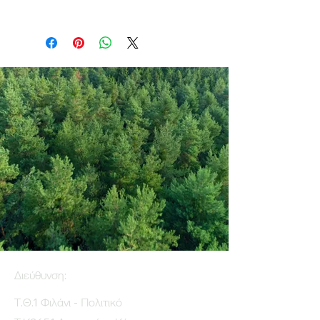
Διεύθυνση:
Τ.Θ.1 Φιλάνι - Πολιτικό