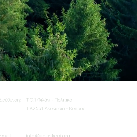
Διεύθυνση:
Τ.Θ.1 Φιλάνι - Πολιτικό
Τ.Κ2651 Λευκωσία - Κύπρος
Email:
info@agiaskepi.org