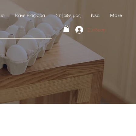
μα
Κάνε Εισφορά
Στήριξε μας
Νέα
More
Σύνδεση