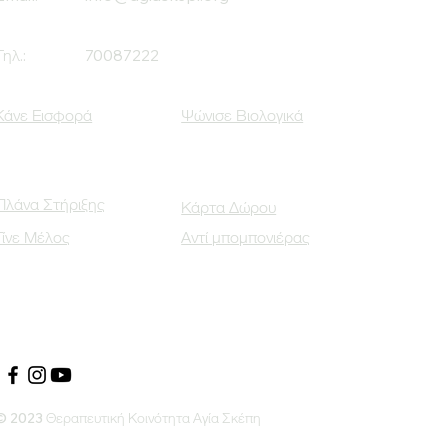
Τηλ.:
70087222
Κάνε Εισφορά
Ψώνισε Βιολογικά
Πλάνα Στήριξης
Κάρτα Δώρου
Γίνε Μέλος
Αντί μπομπονιέρας
Οι Κοινωνικοί μας Εταίροι
© 2023 Θεραπευτική Κοινότητα Αγία Σκέπη