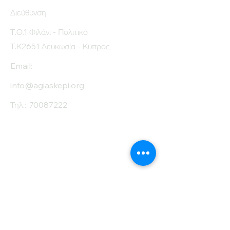
Διεύθυνση:
Τ.Θ.1 Φιλάνι - Πολιτικό
Τ.Κ2651 Λευκωσία - Κύπρος
Email:
info@agiaskepi.org
Τηλ.:
70087222
Εγγραφείτε στο
Ενημερωτικό μας
Δελτίο
Όνομα