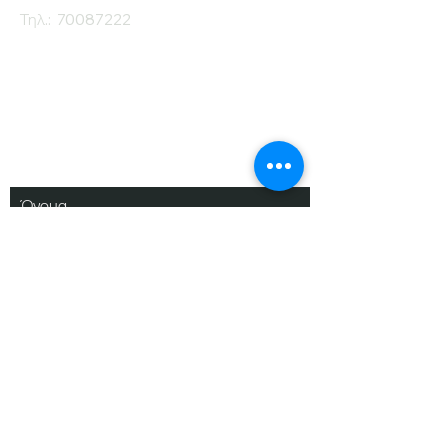
Τηλ.:
70087222
Εγγραφείτε στο
Ενημερωτικό μας
Δελτίο
Όνομα
Επίθετο
Ηλ. Ταχυδρομείο