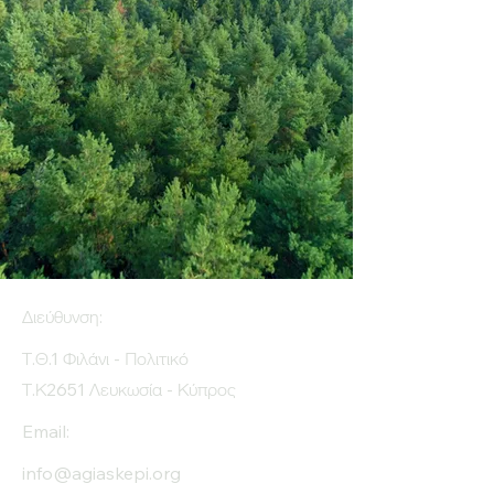
Διεύθυνση:
Τ.Θ.1 Φιλάνι - Πολιτικό
Τ.Κ2651 Λευκωσία - Κύπρος
Email:
info@agiaskepi.org