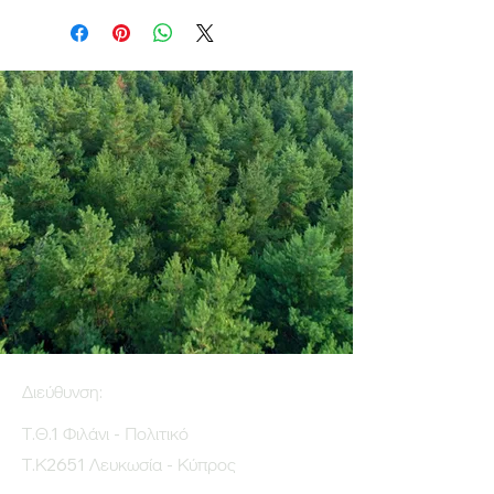
Διεύθυνση:
Τ.Θ.1 Φιλάνι - Πολιτικό
Τ.Κ2651 Λευκωσία - Κύπρος