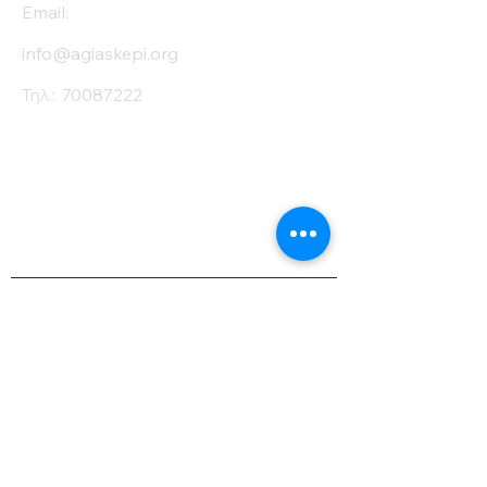
Email:
info@agiaskepi.org
Τηλ.:
70087222
Εγγραφείτε στο
Ενημερωτικό μας
Δελτίο
Όνομα
Επίθετο