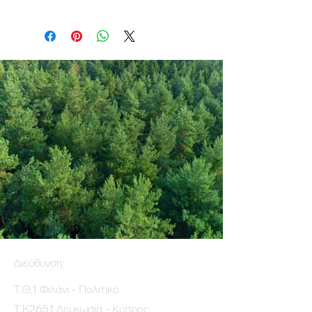
Διεύθυνση:
Τ.Θ.1 Φιλάνι - Πολιτικό
Τ.Κ2651 Λευκωσία - Κύπρος