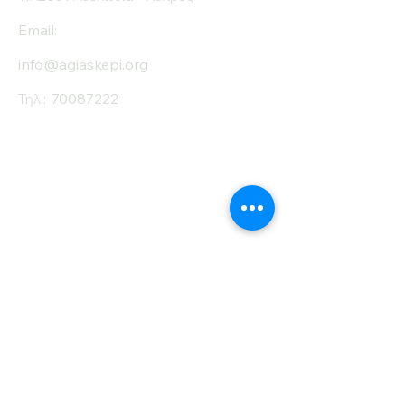
Email:
info@agiaskepi.org
Τηλ.:
70087222
Εγγραφείτε στο
Ενημερωτικό μας
Δελτίο
Όνομα
Επίθετο