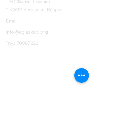
Τ.Θ.1 Φιλάνι - Πολιτικό
Τ.Κ2651 Λευκωσία - Κύπρος
Email:
info@agiaskepi.org
Τηλ.:
70087222
Εγγραφείτε στο
Ενημερωτικό μας
Δελτίο
Όνομα
Επίθετο