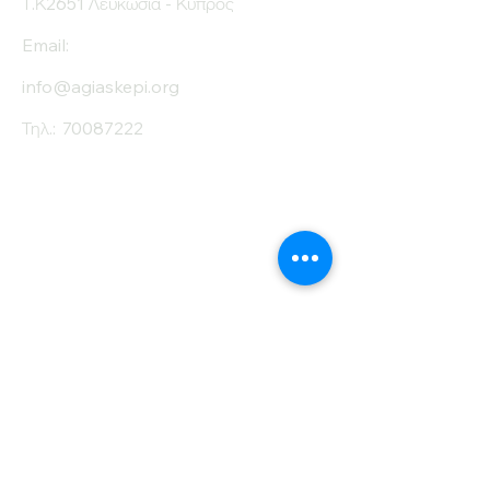
Τ.Κ2651 Λευκωσία - Κύπρος
Email:
info@agiaskepi.org
Τηλ.:
70087222
Εγγραφείτε στο
Ενημερωτικό μας
Δελτίο
Όνομα
Επίθετο