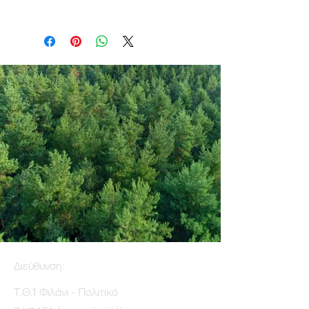
Διεύθυνση:
Τ.Θ.1 Φιλάνι - Πολιτικό