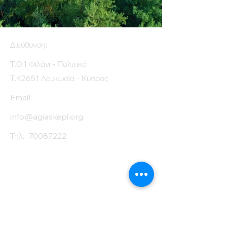
Διεύθυνση:
Τ.Θ.1 Φιλάνι - Πολιτικό
Τ.Κ2651 Λευκωσία - Κύπρος
Email:
info@agiaskepi.org
Τηλ.:
70087222
Εγγραφείτε στο
Ενημερωτικό μας
Δελτίο