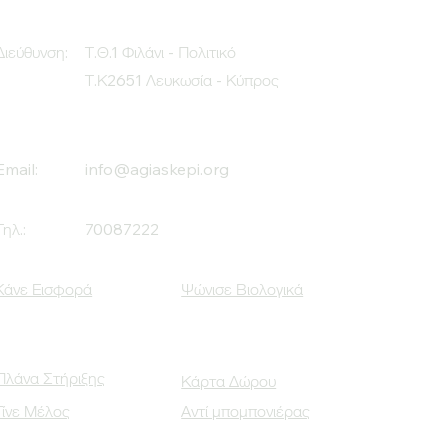
Διεύθυνση:
Τ.Θ.1 Φιλάνι - Πολιτικό
Τ.Κ2651 Λευκωσία - Κύπρος
Email:
info@agiaskepi.org
Τηλ.:
70087222
Κάνε Εισφορά
Ψώνισε Βιολογικά
Πλάνα Στήριξης
Κάρτα Δώρου
Γίνε Μέλος
Αντί μπομπονιέρας