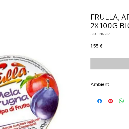
FRULLA, A
2X100G BI
SKU: NN227
Τιμή
1,55 €
Ambient