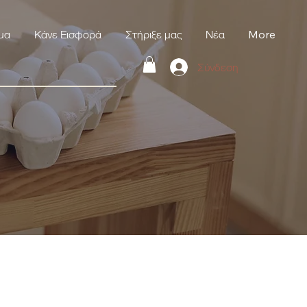
μα
Κάνε Εισφορά
Στήριξε μας
Νέα
More
Σύνδεση