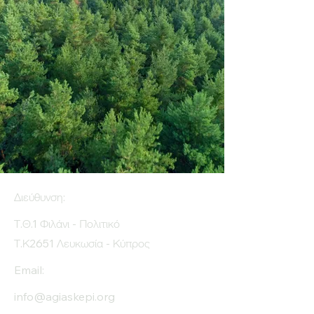
Διεύθυνση:
Τ.Θ.1 Φιλάνι - Πολιτικό
Τ.Κ2651 Λευκωσία - Κύπρος
Email:
info@agiaskepi.org