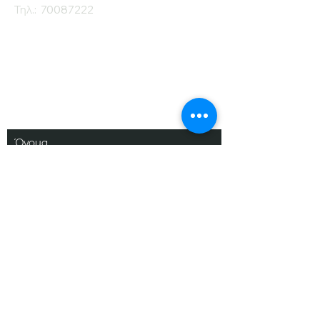
Τηλ.:
70087222
Εγγραφείτε στο
Ενημερωτικό μας
Δελτίο
Όνομα
Επίθετο
Ηλ. Ταχυδρομείο