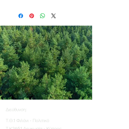
Διεύθυνση:
Τ.Θ.1 Φιλάνι - Πολιτικό
Τ.Κ2651 Λευκωσία - Κύπρος