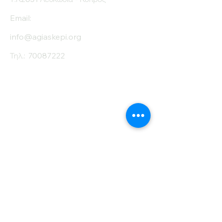
Email:
info@agiaskepi.org
Τηλ.:
70087222
Εγγραφείτε στο
Ενημερωτικό μας
Δελτίο
Όνομα
Επίθετο