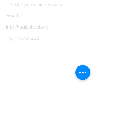
Τ.Κ2651 Λευκωσία - Κύπρος
Email:
info@agiaskepi.org
Τηλ.:
70087222
Εγγραφείτε στο
Ενημερωτικό μας
Δελτίο
Όνομα
Επίθετο