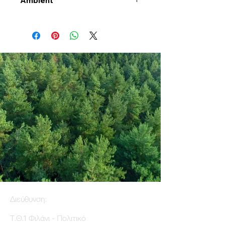
Ambient
Διεύθυνση:
Τ.Θ.1 Φιλάνι - Πολιτικό