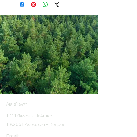
Διεύθυνση:
Τ.Θ.1 Φιλάνι - Πολιτικό
Τ.Κ2651 Λευκωσία - Κύπρος
Email: