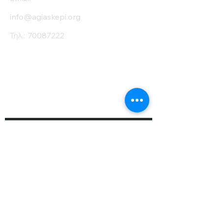
info@agiaskepi.org
Τηλ.:
70087222
Εγγραφείτε στο
Ενημερωτικό μας
Δελτίο
Όνομα
Επίθετο