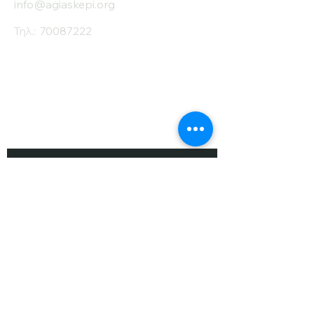
info@agiaskepi.org
Τηλ.:
70087222
Εγγραφείτε στο
Ενημερωτικό μας
Δελτίο
Όνομα
Επίθετο
Ηλ. Ταχυδρομείο