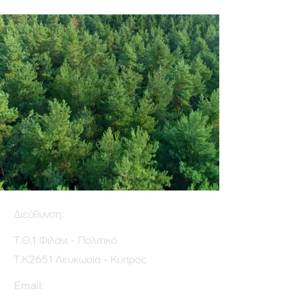
Διεύθυνση:
Τ.Θ.1 Φιλάνι - Πολιτικό
Τ.Κ2651 Λευκωσία - Κύπρος
Email: