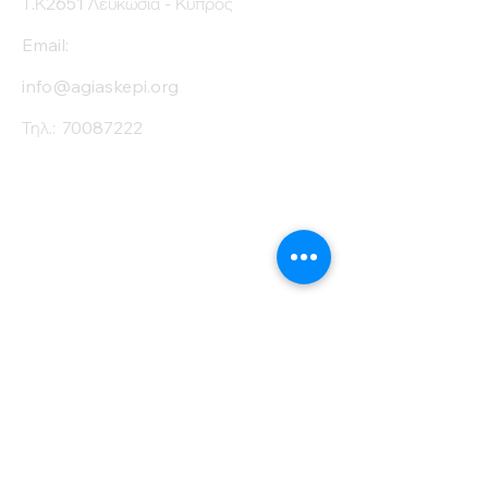
Τ.Κ2651 Λευκωσία - Κύπρος
Email:
info@agiaskepi.org
Τηλ.:
70087222
Εγγραφείτε στο
Ενημερωτικό μας
Δελτίο
Όνομα
Επίθετο