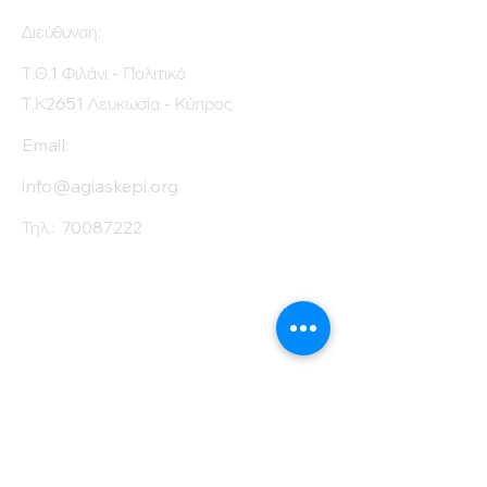
Διεύθυνση:
Τ.Θ.1 Φιλάνι - Πολιτικό
Τ.Κ2651 Λευκωσία - Κύπρος
Email:
info@agiaskepi.org
Τηλ.:
70087222
Εγγραφείτε στο
Ενημερωτικό μας
Δελτίο
Όνομα