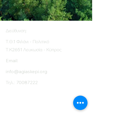
Διεύθυνση:
Τ.Θ.1 Φιλάνι - Πολιτικό
Τ.Κ2651 Λευκωσία - Κύπρος
Email:
info@agiaskepi.org
Τηλ.:
70087222
Εγγραφείτε στο
Ενημερωτικό μας
Δελτίο