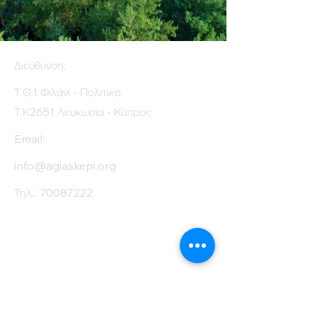
Διεύθυνση:
Τ.Θ.1 Φιλάνι - Πολιτικό
Τ.Κ2651 Λευκωσία - Κύπρος
Email:
info@agiaskepi.org
Τηλ.:
70087222
Εγγραφείτε στο
Ενημερωτικό μας
Δελτίο