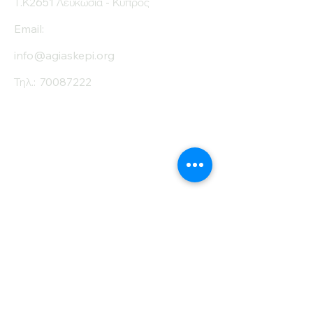
Τ.Κ2651 Λευκωσία - Κύπρος
Email:
info@agiaskepi.org
Τηλ.:
70087222
Εγγραφείτε στο
Ενημερωτικό μας
Δελτίο
Όνομα
Επίθετο