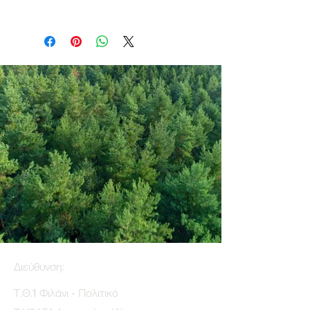
Διεύθυνση:
Τ.Θ.1 Φιλάνι - Πολιτικό