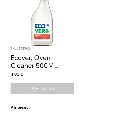
SKU: EB1562
Ecover, Oven
Cleaner 500ML
Τιμή
4,95 €
Εξαντλημένο
Ambient