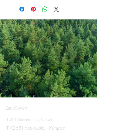
Διεύθυνση:
Τ.Θ.1 Φιλάνι - Πολιτικό
Τ.Κ2651 Λευκωσία - Κύπρος