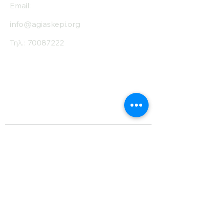
Email:
info@agiaskepi.org
Τηλ.:
70087222
Εγγραφείτε στο
Ενημερωτικό μας
Δελτίο
Όνομα
Επίθετο