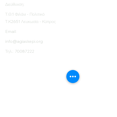
Διεύθυνση:
Τ.Θ.1 Φιλάνι - Πολιτικό
Τ.Κ2651 Λευκωσία - Κύπρος
Email:
info@agiaskepi.org
Τηλ.:
70087222
Εγγραφείτε στο
Ενημερωτικό μας
Δελτίο
Όνομα