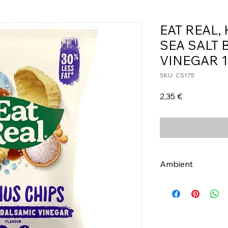
EAT REAL
SEA SALT 
VINEGAR 
SKU: CS175
Τιμή
2,35 €
Ambient