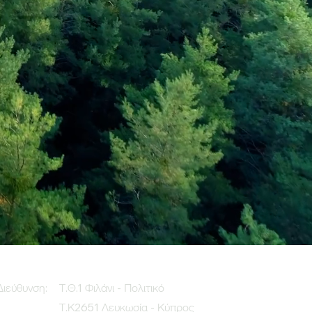
Διεύθυνση:
Τ.Θ.1 Φιλάνι - Πολιτικό
Τ.Κ2651 Λευκωσία - Κύπρος