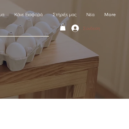
μα
Κάνε Εισφορά
Στήριξε μας
Νέα
More
Σύνδεση