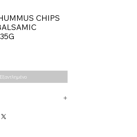
, HUMMUS CHIPS
BALSAMIC
135G
Εξαντλημένο