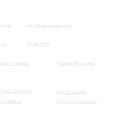
Email:
info@agiaskepi.org
Τηλ.:
70087222
Κάνε Εισφορά
Ψώνισε Βιολογικά
Πλάνα Στήριξης
Κάρτα Δώρου
Γίνε Μέλος
Αντί μπομπονιέρας
Οι Κοινωνικοί μας Εταίροι