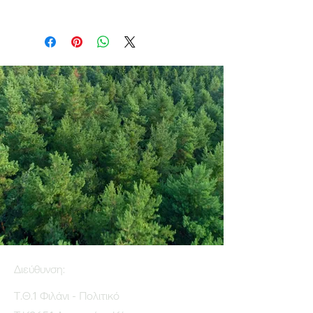
Διεύθυνση:
Τ.Θ.1 Φιλάνι - Πολιτικό