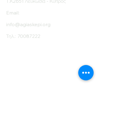
Τ.Κ2651 Λευκωσία - Κύπρος
Email:
info@agiaskepi.org
Τηλ.:
70087222
Εγγραφείτε στο
Ενημερωτικό μας
Δελτίο
Όνομα
Επίθετο