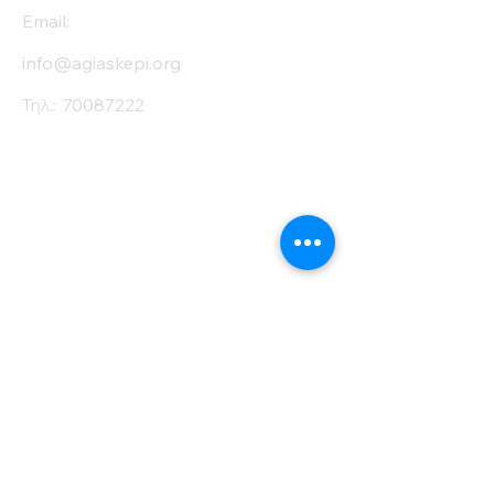
Email:
info@agiaskepi.org
Τηλ.:
70087222
Εγγραφείτε στο
Ενημερωτικό μας
Δελτίο
Όνομα
Επίθετο