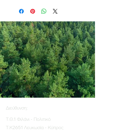
Διεύθυνση:
Τ.Θ.1 Φιλάνι - Πολιτικό
Τ.Κ2651 Λευκωσία - Κύπρος