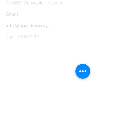
Τ.Κ2651 Λευκωσία - Κύπρος
Email:
info@agiaskepi.org
Τηλ.:
70087222
Εγγραφείτε στο
Ενημερωτικό μας
Δελτίο
Όνομα
Επίθετο