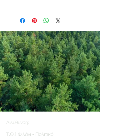
Διεύθυνση:
Τ.Θ.1 Φιλάνι - Πολιτικό