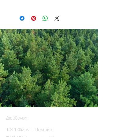
Διεύθυνση:
Τ.Θ.1 Φιλάνι - Πολιτικό