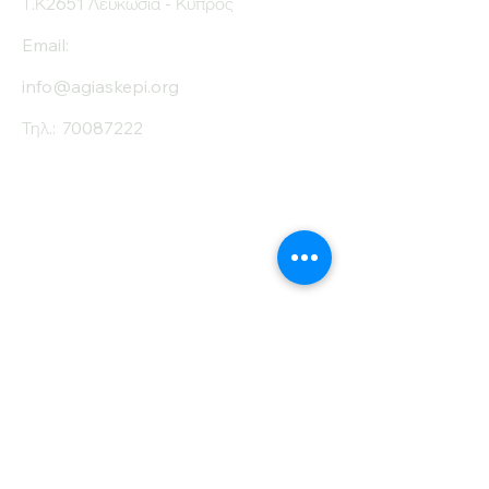
Τ.Κ2651 Λευκωσία - Κύπρος
Email:
info@agiaskepi.org
Τηλ.:
70087222
Εγγραφείτε στο
Ενημερωτικό μας
Δελτίο
Όνομα
Επίθετο